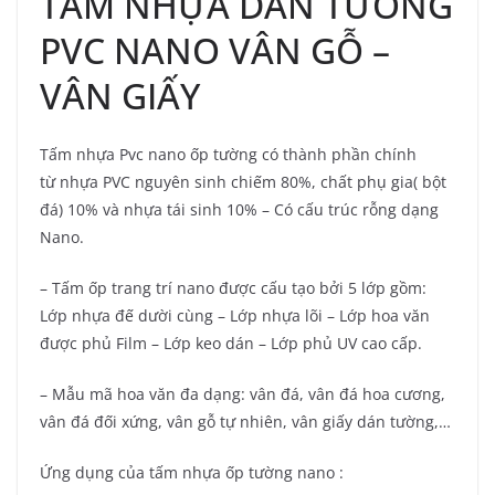
TẤM NHỰA DÁN TƯỜNG
PVC NANO VÂN GỖ –
VÂN GIẤY
Tấm nhựa Pvc nano ốp tường có thành phần chính
từ nhựa PVC nguyên sinh chiếm 80%, chất phụ gia( bột
đá) 10% và nhựa tái sinh 10% – Có cấu trúc rỗng dạng
Nano.
– Tấm ốp trang trí nano được cấu tạo bởi 5 lớp gồm:
Lớp nhựa đế dười cùng – Lớp nhựa lõi – Lớp hoa văn
được phủ Film – Lớp keo dán – Lớp phủ UV cao cấp.
– Mẫu mã hoa văn đa dạng: vân đá, vân đá hoa cương,
vân đá đối xứng, vân gỗ tự nhiên, vân giấy dán tường,…
Ứng dụng của tấm nhựa ốp tường nano :