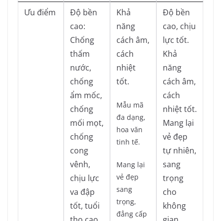
Ưu điểm
Độ bền
Khả
Độ bền
cao:
năng
cao, chịu
Chống
cách âm,
lực tốt.
thấm
cách
Khả
nước,
nhiệt
năng
chống
tốt.
cách âm,
ẩm mốc,
cách
Mẫu mã
chống
nhiệt tốt.
đa dạng,
mối mọt,
Mang lại
hoa văn
chống
vẻ đẹp
tinh tế.
cong
tự nhiên,
vênh,
sang
Mang lại
vẻ đẹp
chịu lực
trọng
sang
va đập
cho
trọng,
tốt, tuổi
không
đẳng cấp
thọ cao
gian.