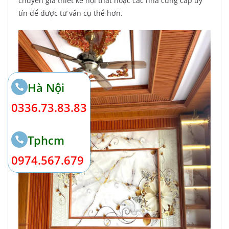
chuyên gia thiết kế nội thất hoặc các nhà cung cấp uy
tín để được tư vấn cụ thể hơn.
Hà Nội
0336.73.83.83
Tphcm
0974.567.679