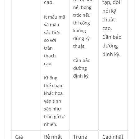
cao.
tạp, đòi
nẻ, bong
hỏi kỹ
tróc nếu
Ít mẫu mã
thuật
thi công
và màu
cao.
không
sắc hơn
Cần bảo
đúng kỹ
so với
dưỡng
thuật.
trần
định kỳ.
thạch
Cần bảo
cao.
dưỡng
định kỳ.
Không
thể chạm
khắc hoa
văn tinh
xảo như
trần gỗ tự
nhiên.
Giá
Rẻ nhất
Trung
Cao nhất