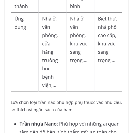
thành
bình
Ứng
Nhà ở,
Nhà ở,
Biệt thự,
dụng
văn
văn
nhà phố
phòng,
phòng,
cao cấp,
cửa
khu vực
khu vực
hàng,
sang
sang
trường
trọng,…
trọng,…
học,
bệnh
viện,…
Lựa chọn loại trần nào phù hợp phụ thuộc vào nhu cầu,
sở thích và ngân sách của bạn:
Trần nhựa Nano
: Phù hợp với những ai quan
tâm đến độ bền, tính thẩm mỹ, an toàn cho