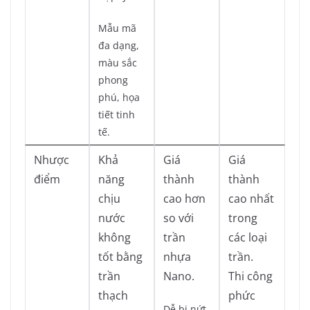
Mẫu mã
đa dạng,
màu sắc
phong
phú, họa
tiết tinh
tế.
Nhược
Khả
Giá
Giá
điểm
năng
thành
thành
chịu
cao hơn
cao nhất
nước
so với
trong
không
trần
các loại
tốt bằng
nhựa
trần.
trần
Nano.
Thi công
thạch
phức
Dễ bị nứt