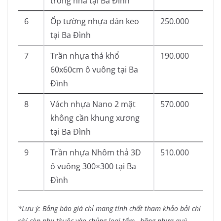
trong nhà tại Ba Đình
6
Ốp tường nhựa dán keo
250.000
tại Ba Đình
7
Trần nhựa thả khổ
190.000
60x60cm ô vuông tại Ba
Đình
8
Vách nhựa Nano 2 mặt
570.000
không cần khung xương
tại Ba Đình
9
Trần nhựa Nhôm thả 3D
510.000
ô vuông 300×300 tại Ba
Đình
*Lưu ý: Bảng báo giá chỉ mang tính chất tham khảo bởi chi
phí còn phụ thuộc vào chủng loại tấm , hãng nhựa quý