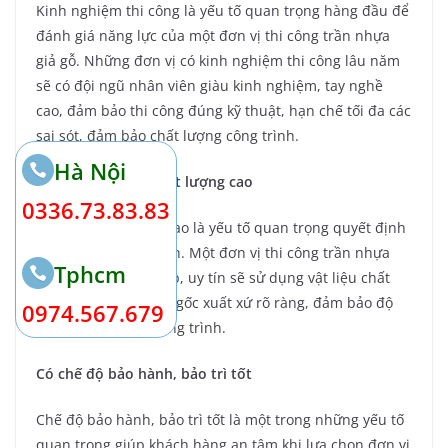
Kinh nghiệm thi công là yếu tố quan trọng hàng đầu để
đánh giá năng lực của một đơn vị thi công trần nhựa
giả gỗ. Những đơn vị có kinh nghiệm thi công lâu năm
sẽ có đội ngũ nhân viên giàu kinh nghiệm, tay nghề
cao, đảm bảo thi công đúng kỹ thuật, hạn chế tối đa các
sai sót, đảm bảo chất lượng công trình.
Hà Nội
Sử dụng vật liệu chất lượng cao
0336.73.83.83
Vật liệu chất lượng cao là yếu tố quan trọng quyết định
chất lượng công trình. Một đơn vị thi công trần nhựa
Tphcm
giả gỗ chuyên nghiệp, uy tín sẽ sử dụng vật liệu chất
lượng cao, có nguồn gốc xuất xứ rõ ràng, đảm bảo độ
0974.567.679
bền, an toàn cho công trình.
Có chế độ bảo hành, bảo trì tốt
Chế độ bảo hành, bảo trì tốt là một trong những yếu tố
quan trọng giúp khách hàng an tâm khi lựa chọn đơn vị