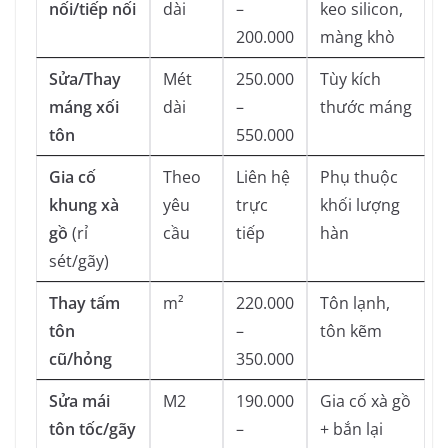
nối/tiếp nối
dài
–
keo silicon,
200.000
màng khò
Sửa/Thay
Mét
250.000
Tùy kích
máng xối
dài
–
thước máng
tôn
550.000
Gia cố
Theo
Liên hệ
Phụ thuộc
khung xà
yêu
trực
khối lượng
gồ
(rỉ
cầu
tiếp
hàn
sét/gãy)
Thay tấm
m²
220.000
Tôn lạnh,
tôn
–
tôn kẽm
cũ/hỏng
350.000
Sửa mái
M2
190.000
Gia cố xà gồ
tôn tốc/gãy
–
+ bắn lại