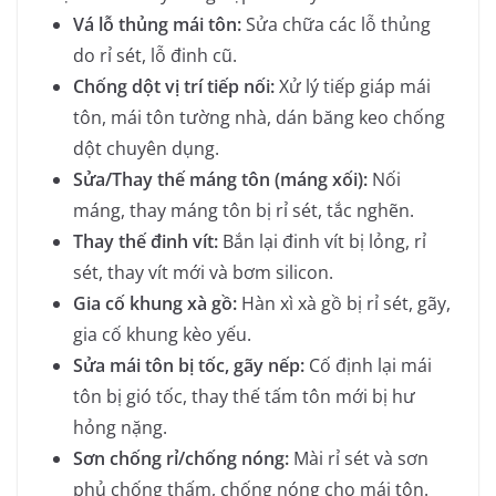
Vá lỗ thủng mái tôn
:
Sửa chữa các lỗ thủng
do rỉ sét, lỗ đinh cũ.
Chống dột vị trí tiếp nối
:
Xử lý tiếp giáp mái
tôn, mái tôn tường nhà, dán băng keo chống
dột chuyên dụng.
Sửa/Thay thế máng tôn (máng xối)
:
Nối
máng, thay máng tôn bị rỉ sét, tắc nghẽn.
Thay thế đinh vít
:
Bắn lại đinh vít bị lỏng, rỉ
sét, thay vít mới và bơm silicon.
Gia cố khung xà gồ
:
Hàn xì xà gồ bị rỉ sét, gãy,
gia cố khung kèo yếu.
Sửa mái tôn bị tốc, gãy nếp
:
Cố định lại mái
tôn bị gió tốc, thay thế tấm tôn mới bị hư
hỏng nặng.
Sơn chống rỉ/chống nóng
:
Mài rỉ sét và sơn
phủ chống thấm, chống nóng cho mái tôn.