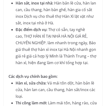
Hàn sắt, inox tại nhà:
Hàn bản lề cửa, hàn lan
can, cầu thang, hàn bàn ghế, hàn gia cố sắt
inox
Dịch vụ cho thuê thợ Hàn Xì lặt vặt như
sắt, inox tại nhà ở Hà
.
Đặc điểm dịch vụ:
Thợ có sẵn, tay nghề
cao,
THỢ HÀN XÌ TẠI NHÀ HÀ NỘI GIÁ RẺ,
CHUYÊN NGHIỆP.
làm nhanh trong ngày,
Báo
giá thuê thợ hàn xì inox tại Hà Nội nhanh gọn
giá rẻ
giá cả hợp lý
Mình là Thành Trung – thợ
hàn xì, hiện đang làm cơ khí tổng hợp tại
.
Các dịch vụ chính bao gồm:
Hàn xì, sửa chữa:
Vá mái tôn dột, hàn bản lề
cửa, hàn lan can, cầu thang, hàn sắt/inox các
loại.
Thi công làm mới:
Làm mái tôn, hàng rào, cửa