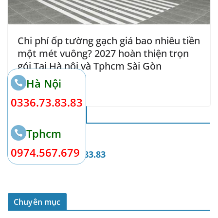
Chi phí ốp tường gạch giá bao nhiêu tiền
một mét vuông? 2027 hoàn thiện trọn
gói Tại Hà nội và Tphcm Sài Gòn
Hà Nội
26 Tháng 2, 2024
0336.73.83.83
Thông Tin Liên Hệ
Tphcm
0974.567.679
Gọi Ngay
0336.73.83.83
Chuyên mục