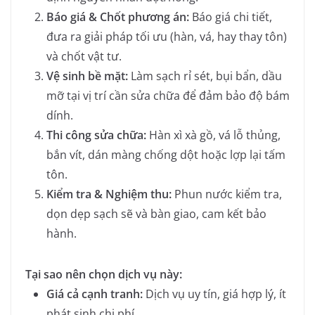
Báo giá & Chốt phương án:
Báo giá chi tiết,
đưa ra giải pháp tối ưu (hàn, vá, hay thay tôn)
và chốt vật tư.
Vệ sinh bề mặt:
Làm sạch rỉ sét, bụi bẩn, dầu
mỡ tại vị trí cần sửa chữa để đảm bảo độ bám
dính.
Thi công sửa chữa:
Hàn xì xà gồ, vá lỗ thủng,
bắn vít, dán màng chống dột hoặc lợp lại tấm
tôn.
Kiểm tra & Nghiệm thu:
Phun nước kiểm tra,
dọn dẹp sạch sẽ và bàn giao, cam kết bảo
hành.
Tại sao nên chọn dịch vụ này:
Giá cả cạnh tranh:
Dịch vụ uy tín, giá hợp lý, ít
phát sinh chi phí.