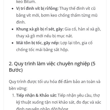
keo Bitum.
Vị trí đinh vít bị rỉ/lỏng:
Thay thế đinh vít cũ
bằng vít mới, bơm keo chống thấm từng mũ
đinh.
Khung xà gồ bị rỉ sét, gãy:
Gia cố, hàn xì xà gồ,
thay xà gồ mới nếu bị mục nát.
Mái tôn bị tốc, gãy nếp:
Lợp lại tôn, gia cố
chống tốc mái bằng sắt hộp.
2. Quy trình làm việc chuyên nghiệp (5
Bước)
Quy trình được tối ưu hóa để đảm bảo an toàn và
bền vững:
Tiếp nhận & Khảo sát:
Tiếp nhận yêu cầu, thợ
kỹ thuật xuống tận nơi khảo sát, đo đạc và xác
định nguyên nhân dột/hỏng.