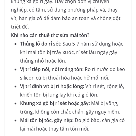
khung xà gồ rỉ gãy. Hãy chọn đơn vị chuyên
nghiệp, có tâm, sử dụng phương pháp vá, thay
vít, hàn gia cố để đảm bảo an toàn và chống dột
triệt để.
Khi nào cần thuê thợ sửa mái tôn?
Thủng lỗ do rỉ sét:
Sau 5-7 năm sử dụng hoặc
khi mái tôn bị trầy xước, rỉ sét lâu ngày gây
thủng nhỏ hoặc lớn.
Vị trí tiếp nối, nối máng tôn:
Rò rỉ nước do keo
silicon cũ bị thoái hóa hoặc hở mối nối.
Vị trí đinh vít bị rỉ hoặc lỏng:
Vít rỉ sét, rộng lỗ,
khiến tôn bị lung lay khi có gió lớn.
Khung xà gồ bị rỉ sét hoặc gãy:
Mái bị võng,
trũng, không còn chắc chắn, gây nguy hiểm.
Mái tôn bị tốc, gãy nếp:
Do gió bão, cần gia cố
lại mái hoặc thay tấm tôn mới.