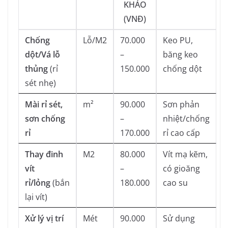
KHẢO
(VNĐ)
Chống
Lỗ/M2
70.000
Keo PU,
dột/Vá lỗ
–
băng keo
thủng
(rỉ
150.000
chống dột
sét nhẹ)
Mài rỉ sét,
m²
90.000
Sơn phản
sơn chống
–
nhiệt/chống
rỉ
170.000
rỉ cao cấp
Thay đinh
M2
80.000
Vít mạ kẽm,
vít
–
có gioăng
rỉ/lỏng
(bắn
180.000
cao su
lại vít)
Xử lý vị trí
Mét
90.000
Sử dụng