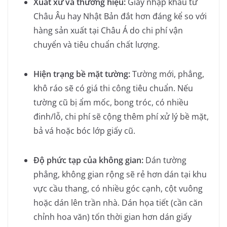
Xuất xứ và thương hiệu:
Giấy nhập khẩu từ
Châu Âu hay Nhật Bản đắt hơn đáng kể so với
hàng sản xuất tại Châu Á do chi phí vận
chuyển và tiêu chuẩn chất lượng.
Hiện trạng bề mặt tường:
Tường mới, phẳng,
khô ráo sẽ có giá thi công tiêu chuẩn. Nếu
tường cũ bị ẩm mốc, bong tróc, có nhiều
đinh/lỗ, chi phí sẽ cộng thêm phí xử lý bề mặt,
bả vá hoặc bóc lớp giấy cũ.
Độ phức tạp của không gian:
Dán tường
phẳng, không gian rộng sẽ rẻ hơn dán tại khu
vực cầu thang, có nhiều góc cạnh, cột vuông
hoặc dán lên trần nhà. Dán họa tiết (cần căn
chỉnh hoa văn) tốn thời gian hơn dán giấy