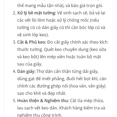
thể mang mẫu tận nhà), và báo giá trọn gói.
Xử lý bề mặt tường:
Vệ sinh sạch sẽ, bả vá lại
các vết lồi lõm hoặc xử lý chống mốc (nếu
tường cũ có dán giấy cũ thì cần bóc lớp cũ và
vệ sinh lớp keo).
Cắt & Phủ keo:
Đo cắt giấy chính xác theo kích
thước tường. Quét keo chuyên dụng (keo sữa
và keo bột) lên mép viền hoặc toàn bộ mặt
sau của giấy.
Dán giấy:
Thợ dán cẩn thận từng dải giấy,
dùng gạt để miết phẳng, đuổi hết bọt khí, căn
chỉnh các đường ghép nối (hoa văn, vân giấy)
sao cho khít và đẹp nhất.
Hoàn thiện & Nghiệm thu:
Cắt tỉa mép thừa,
lau sạch vết keo dán. Khách hàng kiểm tra và
nghiệm thu công trình.