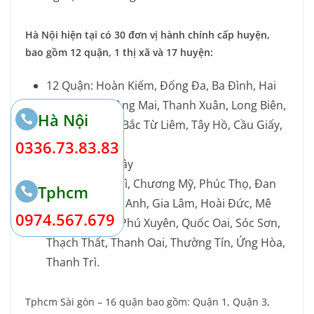
Hà Nội hiện tại có 30 đơn vị hành chính cấp huyện,
bao gồm 12 quận, 1 thị xã và 17 huyện:
12 Quận: Hoàn Kiếm, Đống Đa, Ba Đình, Hai
Bà Trưng, Hoàng Mai, Thanh Xuân, Long Biên,
Hà Nội
Nam Từ Liêm, Bắc Từ Liêm, Tây Hồ, Cầu Giấy,
Hà Đông.
0336.73.83.83
1 Thị xã: Sơn Tây
17 Huyện: Ba Vì, Chương Mỹ, Phúc Thọ, Đan
Tphcm
Phượng, Đông Anh, Gia Lâm, Hoài Đức, Mê
0974.567.679
Linh, Mỹ Đức, Phú Xuyên, Quốc Oai, Sóc Sơn,
Thạch Thất, Thanh Oai, Thường Tín, Ứng Hòa,
Thanh Trì.
Tphcm Sài gòn – 16 quận bao gồm: Quận 1, Quận 3,