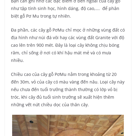
Bạn cần ghi nhớ các đặc điểm ở bên ngoài của cây gỗ
như tập tính sinh học, hình dáng, độ cao,…. để phân
biệt gỗ Pơ Mu trong tự nhiên.
Đa phần, các cây gỗ PơMu chỉ mọc ở những vùng đất có
địa hình như núi đá vôi hay các vùng đất Granite với độ
cao lên trên 900 mét. Đây là loại cây không chịu bóng
râm, chỉ sống ở nơi có khí hậu mát mẻ và có mưa
nhiều.
Chiều cao của cây gỗ PơMu nằm trong khoảng từ 20
đến 30m, vỏ của cây có màu vàng đến nâu. Loại cây này
nếu chưa đến tuổi trưởng thành thường có lớp vỏ bị
tróc, khi cây đủ tuổi sinh trưởng sẽ xuất hiện thêm
những vết nứt chiều dọc của thân cây.