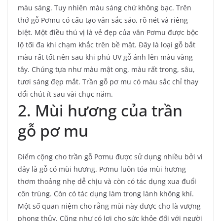
màu sáng. Tuy nhiên màu sáng chứ không bạc. Trên
thớ gỗ Pơmu có cấu tạo vân sắc sảo, rõ nét và riêng
biệt. Một điều thú vị là vẻ đẹp của vân Pơmu được bộc
lộ tối đa khi chạm khắc trên bề mặt. Đây là loại gỗ bắt
màu rất tốt nên sau khi phủ UV gỗ ánh lên màu vàng
tây. Chúng tựa như màu mật ong, màu rất trong, sâu,
tươi sáng đẹp mắt. Trần gỗ pơ mu có màu sắc chỉ thay
đổi chút ít sau vài chục năm.
2. Mùi hương của trần
gỗ pơ mu
Điểm cộng cho trần gỗ Pơmu được sử dụng nhiều bởi vì
đây là gỗ có mùi hương. Pơmu luôn tỏa mùi hương
thơm thoảng nhẹ dễ chịu và còn có tác dụng xua đuổi
côn trùng. Còn có tác dụng làm trong lành không khí.
Một số quan niệm cho rằng mùi này được cho là vượng
phong thủy. Cũng như có lợi cho sức khỏe đối với người