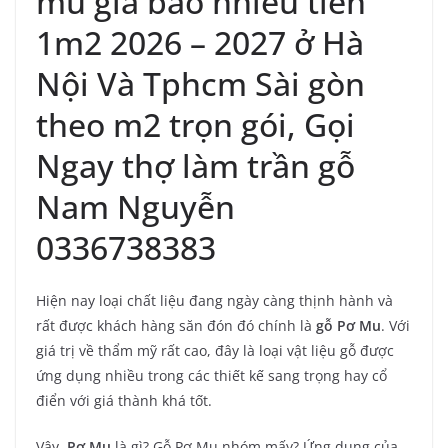
mu giá bao nhiêu tiền
1m2 2026 – 2027 ở Hà
Nội Và Tphcm Sài gòn
theo m2 trọn gói, Gọi
Ngay thợ làm trần gỗ
Nam Nguyễn
0336738383
Hiện nay loại chất liệu đang ngày càng thịnh hành và
rất được khách hàng săn đón đó chính là
gỗ Pơ Mu
. Với
giá trị về thẩm mỹ rất cao, đây là loại vật liệu gỗ được
ứng dụng nhiều trong các thiết kế sang trọng hay cổ
điển với giá thành khá tốt.
Vậy,
Pơ Mu
là gì? Gỗ Pơ Mu nhóm mấy? Ứng dụng của