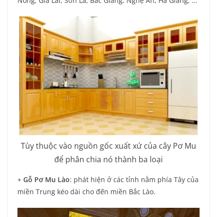
Nông, Gia Lai, Sơn La, Bắc Giang, Nghệ An, Hà Giang, …
Tùy thuộc vào nguồn gốc xuất xứ của cây Pơ Mu
để phân chia nó thành ba loại
+
Gỗ Pơ Mu Lào
: phát hiện ở các tỉnh nằm phía Tây của
miền Trung kéo dài cho đến miền Bắc Lào.