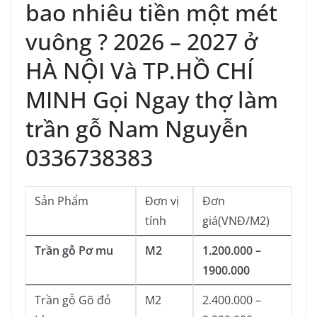
bao nhiêu tiền một mét
vuông ? 2026 – 2027 ở
HÀ NỘI Và TP.HỒ CHÍ
MINH Gọi Ngay thợ làm
trần gỗ Nam Nguyễn
0336738383
Sản Phẩm
Đơn vị
Đơn
tính
giá(VNĐ/M2)
Trần gỗ Pơ mu
M2
1.200.000 –
1900.000
Trần gỗ Gõ đỏ
M2
2.400.000 –