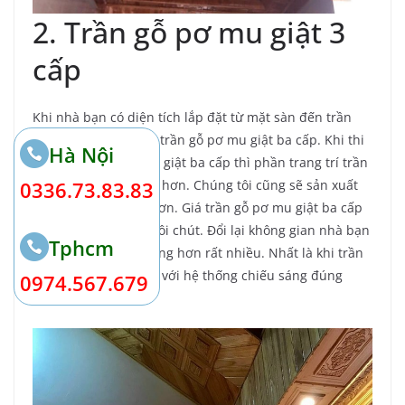
2. Trần gỗ pơ mu giật 3
cấp
Khi nhà bạn có diện tích lắp đặt từ mặt sàn đến trần
tầm 3,7- 4m; hãy lắp trần gỗ pơ mu giật ba cấp. Khi thi
Hà Nội
công mẫu trần pomu giật ba cấp thì phần trang trí trần
0336.73.83.83
gỗ sẽ có phần cầu kỳ hơn. Chúng tôi cũng sẽ sản xuất
bộ khung xương to hơn. Giá trần gỗ pơ mu giật ba cấp
thường sẽ cao hơn đôi chút. Đổi lại không gian nhà bạn
Tphcm
sẽ đẹp hơn, sang trọng hơn rất nhiều. Nhất là khi trần
gỗ đẹp được kết hợp với hệ thống chiếu sáng đúng
0974.567.679
cách.