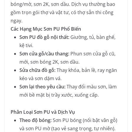
bóng/mờ, sơn 2K, sơn dầu. Dịch vụ thường bao
gồm trọn gói thợ và vật tư, có thợ sẵn thi công
ngay.
Các Hạng Mục Sơn PU Phổ Biến
Sơn PU đồ gỗ nội thất:
Giường, tủ, bàn ghế,
kệ tivi.
Sơn cửa gỗ/cầu thang:
Phun sơn cửa gỗ cũ,
mới, sơn bóng 2K, sơn dầu.
Sửa chữa đồ gỗ:
Thay khóa, bản lề, ray ngăn
kéo và sơn dặm vá.
Sơn lại theo yêu cầu:
Thay đổi màu sơn, làm
mới bề mặt bị trầy xước, xuống cấp.
Phân Loại Sơn PU và Dịch Vụ
Theo độ bóng:
Sơn PU bóng (nổi bật vân gỗ)
và sơn PU mờ (tạo vẻ sang trọng, tự nhiên).