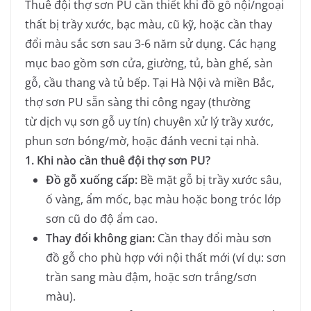
Thuê đội thợ sơn PU cần thiết khi đồ gỗ nội/ngoại
thất bị trầy xước, bạc màu, cũ kỹ, hoặc cần thay
đổi màu sắc sơn sau 3-6 năm sử dụng. Các hạng
mục bao gồm sơn cửa, giường, tủ, bàn ghế, sàn
gỗ, cầu thang và tủ bếp. Tại Hà Nội và miền Bắc,
thợ sơn PU sẵn sàng thi công ngay (thường
từ dịch vụ sơn gỗ uy tín) chuyên xử lý trầy xước,
phun sơn bóng/mờ, hoặc đánh vecni tại nhà.
1. Khi nào cần thuê đội thợ sơn PU?
Đồ gỗ xuống cấp:
Bề mặt gỗ bị trầy xước sâu,
ố vàng, ẩm mốc, bạc màu hoặc bong tróc lớp
sơn cũ do độ ẩm cao.
Thay đổi không gian:
Cần thay đổi màu sơn
đồ gỗ cho phù hợp với nội thất mới (ví dụ: sơn
trần sang màu đậm, hoặc sơn trắng/sơn
màu).