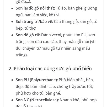
gõ đỏ…).
Sơn lại đồ gỗ nội thất:
Tủ áo, bàn ghế, giường
ngủ, bàn làm việc, kệ tivi.
Sơn trang trí/bảo vệ:
Cầu thang gỗ, sàn gỗ, tủ
bếp, tủ thờ.
Sơn đồ gỗ cũ:
Đánh vecni, phun sơn PU, sơn
trắng, sơn dầu cao cấp, thay màu gỗ mới (ví
dụ: chuyển từ màu gỗ tự nhiên sang màu
trắng).
2. Phân loại các dòng sơn gỗ phổ biến
Sơn PU (Polyurethane):
Phổ biến nhất, bền,
đẹp, độ bám dính cao, chống trầy xước tốt,
phù hợp cho tủ, bàn ghế.
Sơn NC (Nitrocellulose):
Nhanh khô, phù hợp
đồ gỗ trang trí.