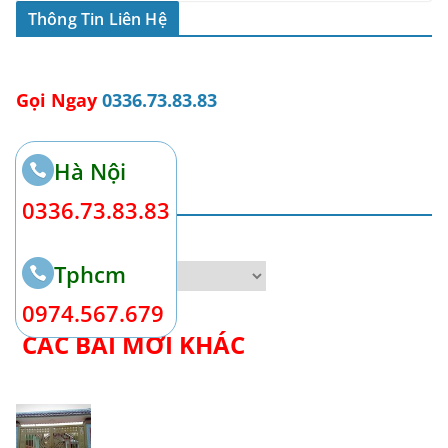
Thông Tin Liên Hệ
Gọi Ngay
0336.73.83.83
Hà Nội
Chuyên mục
0336.73.83.83
Danh mục
Tphcm
0974.567.679
CÁC BÀI MỚI KHÁC