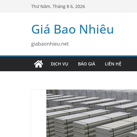
Skip
Thứ Năm, Tháng 8 6, 2026
to
content
Giá Bao Nhiêu
giabaonhieu.net
DỊCH VỤ
BÁO GIÁ
LIÊN HỆ