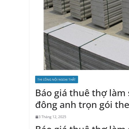
THI CÔNG NỘI NGOẠI THẤT
Báo giá thuê thợ làm 
đông anh trọn gói th
3 Tháng 12, 2025