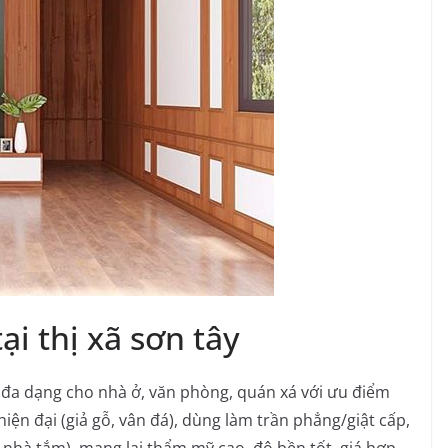
i thị xã sơn tây
 đa dạng cho nhà ở, văn phòng, quán xá với ưu điểm
iện đại (giả gỗ, vân đá), dùng làm trần phẳng/giật cấp,