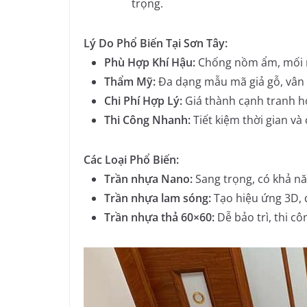
trọng.
Lý Do Phổ Biến Tại Sơn Tây:
Phù Hợp Khí Hậu:
Chống nồm ẩm, mối mọ
Thẩm Mỹ:
Đa dạng mẫu mã giả gỗ, vân đ
Chi Phí Hợp Lý:
Giá thành cạnh tranh h
Thi Công Nhanh:
Tiết kiệm thời gian và
Các Loại Phổ Biến:
Trần nhựa Nano:
Sang trọng, có khả nă
Trần nhựa lam sóng:
Tạo hiệu ứng 3D, d
Trần nhựa thả 60×60:
Dễ bảo trì, thi c