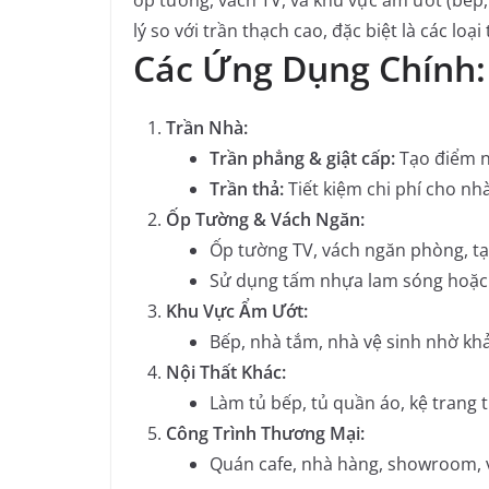
ốp tường, vách TV, và khu vực ẩm ướt (bếp,
lý so với trần thạch cao, đặc biệt là các lo
Các Ứng Dụng Chính:
Trần Nhà:
Trần phẳng & giật cấp:
Tạo điểm n
Trần thả:
Tiết kiệm chi phí cho nhà
Ốp Tường & Vách Ngăn:
Ốp tường TV, vách ngăn phòng, t
Sử dụng tấm nhựa lam sóng hoặc t
Khu Vực Ẩm Ướt:
Bếp, nhà tắm, nhà vệ sinh nhờ kh
Nội Thất Khác:
Làm tủ bếp, tủ quần áo, kệ trang tr
Công Trình Thương Mại:
Quán cafe, nhà hàng, showroom, v