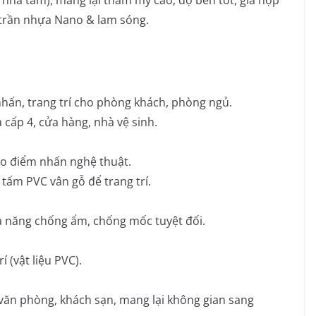
 nhà tắm), mang lại thẩm mỹ cao, độ bền tốt, giá hợp
ại trần nhựa Nano & lam sóng.
hấn, trang trí cho phòng khách, phòng ngủ.
 cấp 4, cửa hàng, nhà vệ sinh.
ạo điểm nhấn nghệ thuật.
ấm PVC vân gỗ để trang trí.
ả năng chống ẩm, chống mốc tuyệt đối.
í (vật liệu PVC).
ăn phòng, khách sạn, mang lại không gian sang