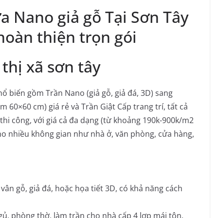
a Nano giả gỗ Tại Sơn Tây
hoàn thiện trọn gói
 thị xã sơn tây
hổ biến gồm Trần Nano (giả gỗ, giả đá, 3D) sang
m 60×60 cm) giá rẻ và Trần Giật Cấp trang trí, tất cả
hi công, với giá cả đa dạng (từ khoảng 190k-900k/m2
 cho nhiều không gian như nhà ở, văn phòng, cửa hàng,
ân gỗ, giả đá, hoặc họa tiết 3D, có khả năng cách
, phòng thờ, làm trần cho nhà cấp 4 lợp mái tôn.