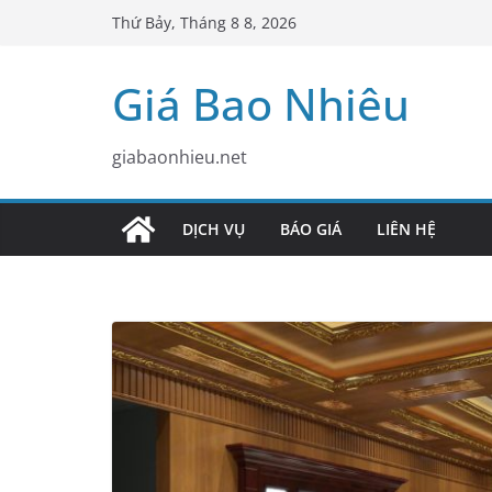
Skip
Thứ Bảy, Tháng 8 8, 2026
to
content
Giá Bao Nhiêu
giabaonhieu.net
DỊCH VỤ
BÁO GIÁ
LIÊN HỆ