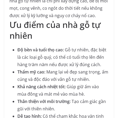
nhà gỗ tự nhiên là chi phí xây dựng cao, dễ bị mối
mọt, cong vênh, co ngót do thời tiết nếu không
được xử lý kỹ lưỡng và nguy cơ cháy nổ cao.
Ưu điểm của nhà gỗ tự
nhiên
Độ bền và tuổi thọ cao:
Gỗ tự nhiên, đặc biệt
là các loại gỗ quý, có thể có tuổi thọ lên đến
hàng trăm năm nếu được xử lý đúng cách.
Thẩm mỹ cao:
Mang lại vẻ đẹp sang trọng, ấm
cúng và độc đáo với vân gỗ tự nhiên.
Khả năng cách nhiệt tốt:
Giúp giữ ấm vào
mùa đông và mát mẻ vào mùa hè.
Thân thiện với môi trường:
Tạo cảm giác gần
gũi với thiên nhiên.
Dễ tạo hình:
Có thể chạm khắc hoa văn tinh