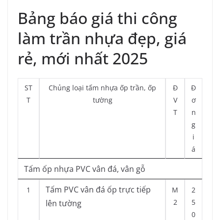
Bảng báo giá thi công
làm trần nhựa đẹp, giá
rẻ, mới nhất 2025
ST
Chủng loại tấm nhựa ốp trần, ốp
Đ
Đ
T
tường
V
ơ
T
n
g
i
á
Tấm ốp nhựa PVC vân đá, vân gỗ
Tấm PVC vân đá ốp trực tiếp
1
M
2
2
5
lên tường
0