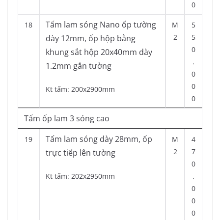
0
Tấm lam sóng Nano ốp tường
18
M
5
2
5
dày 12mm, ốp hộp bằng
0
khung sắt hộp 20x40mm dày
.
1.2mm gắn tường
0
0
Kt tấm: 200x2900mm
0
Tấm ốp lam 3 sóng cao
Tấm lam sóng dày 28mm, ốp
19
M
4
2
7
trực tiếp lên tường
0
Kt tấm: 202x2950mm
.
0
0
0