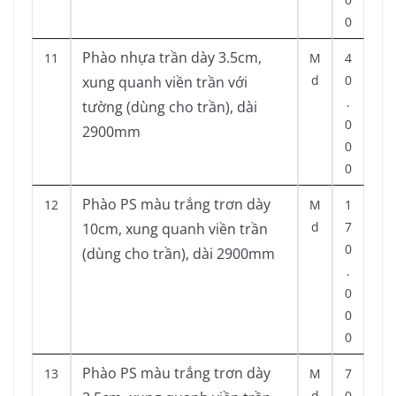
0
Phào nhựa trần dày 3.5cm,
11
M
4
d
0
xung quanh viền trần với
.
tường (dùng cho trần), dài
0
2900mm
0
0
Phào PS màu trắng trơn dày
12
M
1
d
7
10cm, xung quanh viền trần
0
(dùng cho trần), dài 2900mm
.
0
0
0
Phào PS màu trắng trơn dày
13
M
7
d
0