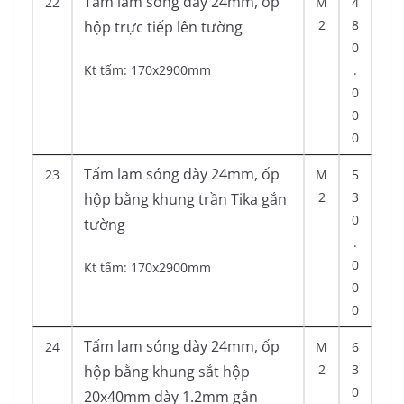
Tấm lam sóng dày 24mm, ốp
22
M
4
2
8
hộp trực tiếp lên tường
0
Kt tấm: 170x2900mm
.
0
0
0
Tấm lam sóng dày 24mm, ốp
23
M
5
2
3
hộp bằng khung trần Tika gắn
0
tường
.
0
Kt tấm: 170x2900mm
0
0
Tấm lam sóng dày 24mm, ốp
24
M
6
2
3
hộp bằng khung sắt hộp
0
20x40mm dày 1.2mm gắn