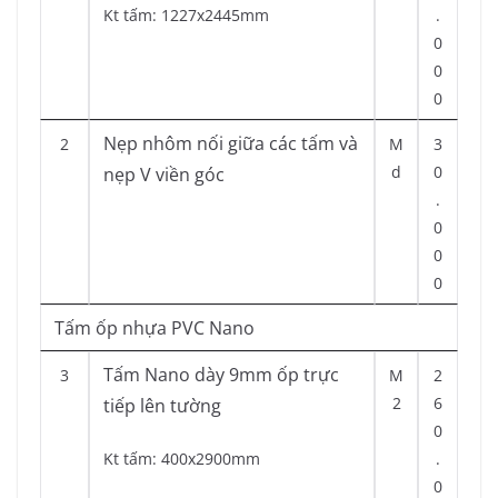
Kt tấm: 1227x2445mm
.
0
0
0
Nẹp nhôm nối giữa các tấm và
2
M
3
d
0
nẹp V viền góc
.
0
0
0
Tấm ốp nhựa PVC Nano
Tấm Nano dày 9mm ốp trực
3
M
2
2
6
tiếp lên tường
0
Kt tấm: 400x2900mm
.
0