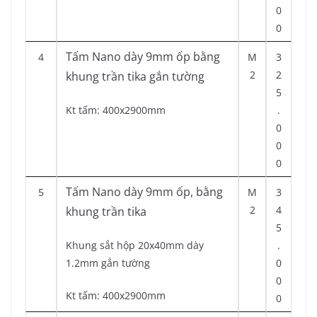
0
0
Tấm Nano dày 9mm ốp bằng
4
M
3
2
2
khung trần tika gắn tường
5
Kt tấm: 400x2900mm
.
0
0
0
Tấm Nano dày 9mm ốp, bằng
5
M
3
2
4
khung trần tika
5
Khung sắt hộp 20x40mm dày
.
1.2mm gắn tường
0
0
Kt tấm: 400x2900mm
0