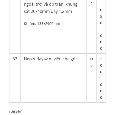
2
.
ngoài trời và ốp trần, khung
0
sắt 20x40mm dày 1,2mm
5
0
Kt tấm: 133x2900mm
.
0
0
0
32
Nẹp V dày 4cm viền che góc
M
1
d
0
0
.
0
0
0
Ghi chú: