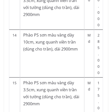
3.5cm, xung quanh viền trần
.
với tường (dùng cho trần), dài
0
2900mm
0
0
Phào PS sơn màu vàng dày
14
M
2
d
8
10cm, xung quanh viền trần
5
(dùng cho trần), dài 2900mm
.
0
0
0
Phào PS sơn màu vàng dày
15
M
1
d
7
3.5cm, xung quanh viền trần
5
với tường (dùng cho trần), dài
.
2900mm
0