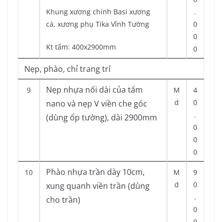
Khung xương chính Basi xương
.
cá, xương phụ Tika Vĩnh Tường
0
0
Kt tấm: 400x2900mm
0
Nẹp, phào, chỉ trang trí
Nẹp nhựa nối dài của tấm
9
M
4
d
0
nano và nẹp V viền che góc
.
(dùng ốp tường), dài 2900mm
0
0
0
Phào nhựa trần dày 10cm,
10
M
9
d
0
xung quanh viền trần (dùng
.
cho trần)
0
0