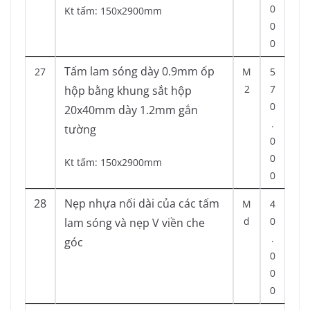
0
Kt tấm: 150x2900mm
0
0
Tấm lam sóng dày 0.9mm ốp
27
M
5
2
7
hộp bằng khung sắt hộp
0
20x40mm dày 1.2mm gắn
.
tường
0
0
Kt tấm: 150x2900mm
0
28
Nẹp nhựa nối dài của các tấm
M
4
d
0
lam sóng và nẹp V viền che
.
góc
0
0
0