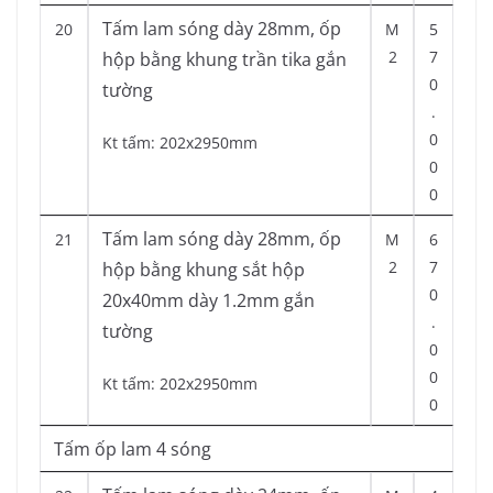
Tấm lam sóng dày 28mm, ốp
20
M
5
2
7
hộp bằng khung trần tika gắn
0
tường
.
0
Kt tấm: 202x2950mm
0
0
Tấm lam sóng dày 28mm, ốp
21
M
6
2
7
hộp bằng khung sắt hộp
0
20x40mm dày 1.2mm gắn
.
tường
0
0
Kt tấm: 202x2950mm
0
Tấm ốp lam 4 sóng