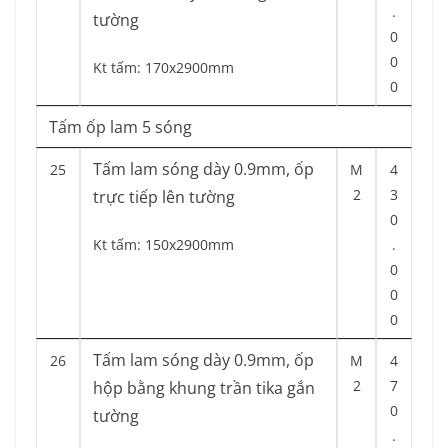
.
tường
0
0
Kt tấm: 170x2900mm
0
Tấm ốp lam 5 sóng
Tấm lam sóng dày 0.9mm, ốp
25
M
4
2
3
trực tiếp lên tường
0
Kt tấm: 150x2900mm
.
0
0
0
Tấm lam sóng dày 0.9mm, ốp
26
M
4
2
7
hộp bằng khung trần tika gắn
0
tường
.