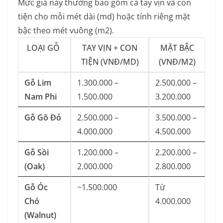
Mức giá này thường bao gồm cả tay vịn và con
tiện cho mỗi mét dài (md) hoặc tính riêng mặt
bậc theo mét vuông (m2).
LOẠI GỖ
TAY VỊN + CON
MẶT BẬC
TIỆN (VNĐ/MD)
(VNĐ/M2)
Gỗ Lim
1.300.000 –
2.500.000 –
Nam Phi
1.500.000
3.200.000
Gỗ Gõ Đỏ
2.500.000 –
3.500.000 –
4.000.000
4.500.000
Gỗ Sồi
1.200.000 –
2.200.000 –
(Oak)
2.000.000
2.800.000
Gỗ Óc
~1.500.000
Từ
Chó
4.000.000
(Walnut)