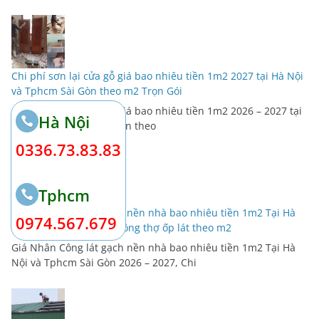
Chi phí sơn lại cửa gỗ giá bao nhiêu tiền 1m2 2027 tại Hà Nội
và Tphcm Sài Gòn theo m2 Trọn Gói
Chi phí sơn lại cửa gỗ giá bao nhiêu tiền 1m2 2026 – 2027 tại
Hà Nội
Hà Nội và Tphcm Sài Gòn theo
0336.73.83.83
Tphcm
Giá Nhân Công lát gạch nền nhà bao nhiêu tiền 1m2 Tại Hà
0974.567.679
Nội 2027, Chi phí tiền công thợ ốp lát theo m2
Giá Nhân Công lát gạch nền nhà bao nhiêu tiền 1m2 Tại Hà
Nội và Tphcm Sài Gòn 2026 – 2027, Chi