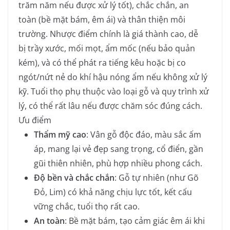
trăm năm nếu được xử lý tốt), chắc chắn, an
toàn (bề mặt bám, êm ái) và thân thiện môi
trường. Nhược điểm chính là giá thành cao, dễ
bị trầy xước, mối mọt, ẩm mốc (nếu bảo quản
kém), và có thể phát ra tiếng kêu hoặc bị co
ngót/nứt nẻ do khí hậu nóng ẩm nếu không xử lý
kỹ. Tuổi thọ phụ thuộc vào loại gỗ và quy trình xử
lý, có thể rất lâu nếu được chăm sóc đúng cách.
Ưu điểm
Thẩm mỹ cao
: Vân gỗ độc đáo, màu sắc ấm
áp, mang lại vẻ đẹp sang trọng, cổ điển, gần
gũi thiên nhiên, phù hợp nhiều phong cách.
Độ bền và chắc chắn
: Gỗ tự nhiên (như Gõ
Đỏ, Lim) có khả năng chịu lực tốt, kết cấu
vững chắc, tuổi thọ rất cao.
An toàn
: Bề mặt bám, tạo cảm giác êm ái khi