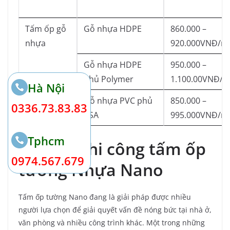
Tấm ốp gỗ
Gỗ nhựa HDPE
860.000 –
nhựa
920.000VNĐ/m
Gỗ nhựa HDPE
950.000 –
phủ Polymer
1.100.00VNĐ/m
Hà Nội
Gỗ nhựa PVC phủ
850.000 –
0336.73.83.83
ASA
995.000VNĐ/m
Tphcm
Báo giá thi công tấm ốp
0974.567.679
tường Nhựa Nano
Tấm ốp tường Nano đang là giải pháp được nhiều
người lựa chọn để giải quyết vấn đề nóng bức tại nhà ở,
văn phòng và nhiều công trình khác. Một trong những