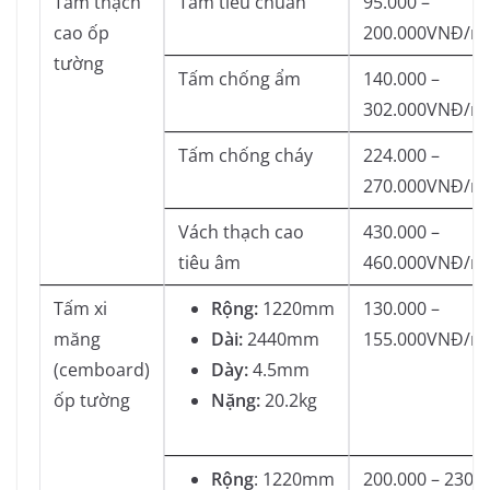
Tấm thạch
Tấm tiêu chuẩn
95.000 –
cao ốp
200.000VNĐ/m
tường
Tấm chống ẩm
140.000 –
302.000VNĐ/m
Tấm chống cháy
224.000 –
270.000VNĐ/m
Vách thạch cao
430.000 –
tiêu âm
460.000VNĐ/m
Tấm xi
Rộng:
1220mm
130.000 –
măng
Dài:
2440mm
155.000VNĐ/m
(cemboard)
Dày:
4.5mm
ốp tường
Nặng:
20.2kg
Rộng
: 1220mm
200.000 – 230.