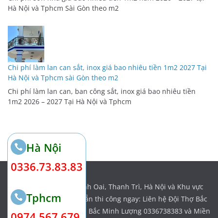
Hà Nội và Tphcm Sài Gòn theo m2
Chi phí làm lan can sắt, inox giá bao nhiêu tiền 1m2 2027 Tại
Hà Nội và Tphcm sài Gòn theo m2
Chi phí làm lan can, ban công sắt, inox giá bao nhiêu tiền
1m2 2026 – 2027 Tại Hà Nội và Tphcm
Hà Nội
0336.73.83.83
Địa chỉ: Ngõ 11, Tả Thanh Oai, Thanh Trì, Hà Nội và Khu vực
Tphcm
Tphcm Sài Gòn thợ có sẵn thi công ngay: Liên hệ Đội Thợ Bắc
_ Nam Của đội thợ Miền Bắc Minh Lượng 0336738383 và Miền
0974.567.679