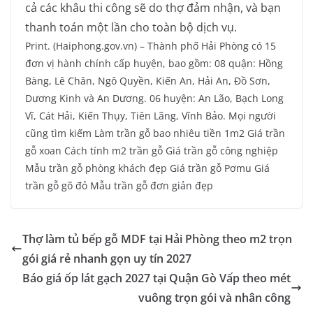
cả các khâu thi công sẽ do thợ đảm nhận, và bạn
thanh toán một lần cho toàn bộ dịch vụ.
Print. (Haiphong.gov.vn) – Thành phố Hải Phòng có 15
đơn vị hành chính cấp huyện, bao gồm: 08 quận: Hồng
Bàng, Lê Chân, Ngô Quyền, Kiến An, Hải An, Đồ Sơn,
Dương Kinh và An Dương. 06 huyện: An Lão, Bạch Long
Vĩ, Cát Hải, Kiến Thụy, Tiên Lãng, Vĩnh Bảo. Mọi người
cũng tìm kiếm Làm trần gỗ bao nhiêu tiền 1m2 Giá trần
gỗ xoan Cách tính m2 trần gỗ Giá trần gỗ công nghiệp
Mẫu trần gỗ phòng khách đẹp Giá trần gỗ Pơmu Giá
trần gỗ gõ đỏ Mẫu trần gỗ đơn giản đẹp
Thợ làm tủ bếp gỗ MDF tại Hải Phòng theo m2 trọn
gói giá rẻ nhanh gọn uy tín 2027
Báo giá ốp lát gạch 2027 tại Quận Gò Vấp theo mét
vuông trọn gói và nhân công