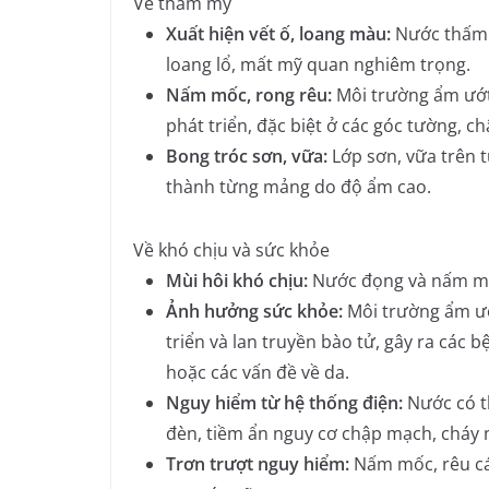
Về thẩm mỹ
Xuất hiện vết ố, loang màu:
Nước thấm l
loang lổ, mất mỹ quan nghiêm trọng.
Nấm mốc, rong rêu:
Môi trường ẩm ướt
phát triển, đặc biệt ở các góc tường, c
Bong tróc sơn, vữa:
Lớp sơn, vữa trên t
thành từng mảng do độ ẩm cao.
Về khó chịu và sức khỏe
Mùi hôi khó chịu:
Nước đọng và nấm mốc
Ảnh hưởng sức khỏe:
Môi trường ẩm ướt
triển và lan truyền bào tử, gây ra các
hoặc các vấn đề về da.
Nguy hiểm từ hệ thống điện:
Nước có th
đèn, tiềm ẩn nguy cơ chập mạch, cháy 
Trơn trượt nguy hiểm:
Nấm mốc, rêu cáu