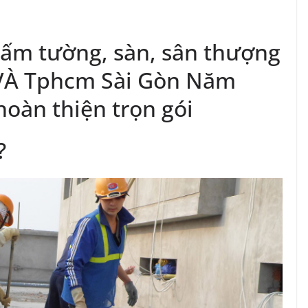
hấm tường, sàn, sân thượng
i VÀ Tphcm Sài Gòn Năm
hoàn thiện trọn gói
?