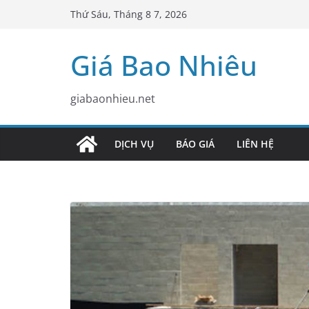
Skip
Thứ Sáu, Tháng 8 7, 2026
to
content
Giá Bao Nhiêu
giabaonhieu.net
DỊCH VỤ
BÁO GIÁ
LIÊN HỆ