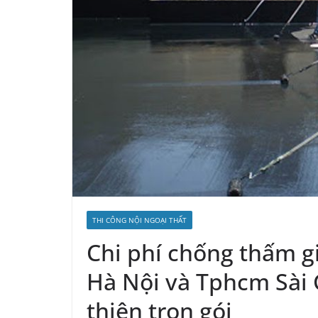
THI CÔNG NỘI NGOẠI THẤT
Chi phí chống thấm gi
Hà Nội và Tphcm Sài
thiện trọn gói