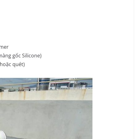
ymer
àng gốc Silicone)
hoặc quét)