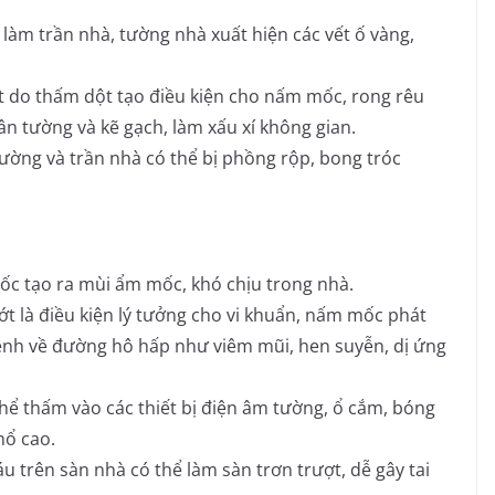
àm trần nhà, tường nhà xuất hiện các vết ố vàng,
 do thấm dột tạo điều kiện cho nấm mốc, rong rêu
hân tường và kẽ gạch, làm xấu xí không gian.
ường và trần nhà có thể bị phồng rộp, bong tróc
 tạo ra mùi ẩm mốc, khó chịu trong nhà.
 là điều kiện lý tưởng cho vi khuẩn, nấm mốc phát
 bệnh về đường hô hấp như viêm mũi, hen suyễn, dị ứng
ể thấm vào các thiết bị điện âm tường, ổ cắm, bóng
nổ cao.
 trên sàn nhà có thể làm sàn trơn trượt, dễ gây tai