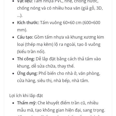
Vật liệu:
Tấm nhựa PVC, nhẹ, chống nước,
chống nóng và có nhiều hoa văn (giả gỗ, 3D,
…).
Kích thước:
Tấm vuông 60×60 cm (600×600
mm).
Cấu tạo:
Gồm tấm nhựa và khung xương kim
loại (thép mạ kẽm) lộ ra ngoài, tạo ô vuông
(kiểu trần nổi).
Thi công:
Dễ lắp đặt bằng cách thả tấm vào
khung, dễ sửa chữa, thay thế.
Ứng dụng:
Phổ biến cho nhà ở, văn phòng,
cửa hàng, siêu thị, nhà bếp, nhà tắm.
Lợi ích khi lắp đặt
Thẩm mỹ:
Che khuyết điểm trần cũ, nhiều
mẫu mã, tạo không gian hiện đại, sang trọng.