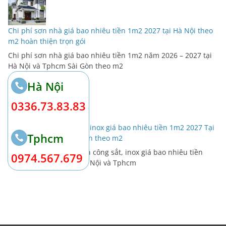
Chi phí sơn nhà giá bao nhiêu tiền 1m2 2027 tại Hà Nội theo
m2 hoàn thiện trọn gói
Chi phí sơn nhà giá bao nhiêu tiền 1m2 năm 2026 – 2027 tại
Hà Nội và Tphcm Sài Gòn theo m2
Hà Nội
0336.73.83.83
Chi phí làm lan can sắt, inox giá bao nhiêu tiền 1m2 2027 Tại
Tphcm
Hà Nội và Tphcm sài Gòn theo m2
Chi phí làm lan can, ban công sắt, inox giá bao nhiêu tiền
0974.567.679
1m2 2026 – 2027 Tại Hà Nội và Tphcm