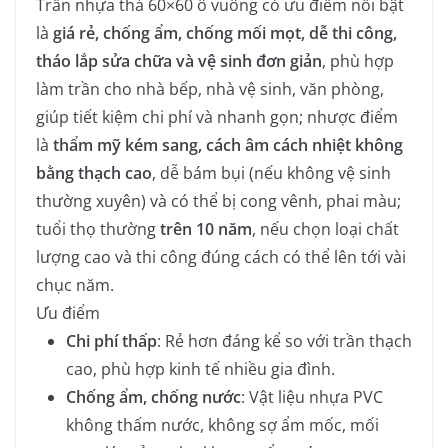
Trần nhựa thả 60×60 ô vuông có ưu điểm nổi bật
là
giá rẻ, chống ẩm, chống mối mọt, dễ thi công,
tháo lắp sửa chữa và vệ sinh đơn giản
, phù hợp
làm trần cho nhà bếp, nhà vệ sinh, văn phòng,
giúp tiết kiệm chi phí và nhanh gọn; nhược điểm
là
thẩm mỹ kém sang, cách âm cách nhiệt không
bằng thạch cao
, dễ bám bụi (nếu không vệ sinh
thường xuyên) và có thể bị cong vênh, phai màu;
tuổi thọ thường
trên 10 năm
, nếu chọn loại chất
lượng cao và thi công đúng cách có thể lên tới vài
chục năm.
Ưu điểm
Chi phí thấp
: Rẻ hơn đáng kể so với trần thạch
cao, phù hợp kinh tế nhiều gia đình.
Chống ẩm, chống nước
: Vật liệu nhựa PVC
không thấm nước, không sợ ẩm mốc, mối