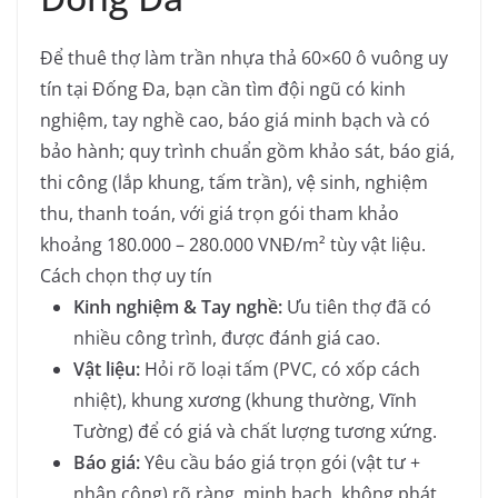
Để thuê thợ làm trần nhựa thả 60×60 ô vuông uy
tín tại Đống Đa, bạn cần tìm đội ngũ có kinh
nghiệm, tay nghề cao, báo giá minh bạch và có
bảo hành; quy trình chuẩn gồm khảo sát, báo giá,
thi công (lắp khung, tấm trần), vệ sinh, nghiệm
thu, thanh toán, với giá trọn gói tham khảo
khoảng 180.000 – 280.000 VNĐ/m² tùy vật liệu.
Cách chọn thợ uy tín
Kinh nghiệm & Tay nghề:
Ưu tiên thợ đã có
nhiều công trình, được đánh giá cao.
Vật liệu:
Hỏi rõ loại tấm (PVC, có xốp cách
nhiệt), khung xương (khung thường, Vĩnh
Tường) để có giá và chất lượng tương xứng.
Báo giá:
Yêu cầu báo giá trọn gói (vật tư +
nhân công) rõ ràng, minh bạch, không phát