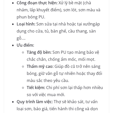
Công đoạn thực hiện:
Xử lý bề mặt (chà
nhám, lấp khuyết điểm), sơn lót, sơn màu và
phun bóng PU.
Loại hình:
Sơn sửa tại nhà hoặc tại xưởngáp
dụng cho cửa, tủ, bàn ghế, cầu thang, sàn
gỗ….
Ưu điểm:
Tăng độ bền:
Sơn PU tạo màng bảo vệ
chắc chắn, chống ẩm mốc, mối mọt.
Thẩm mỹ cao:
Giúp đồ cũ trở nên sáng
bóng, giữ vân gỗ tự nhiên hoặc thay đổi
màu sắc theo yêu cầu.
Tiết kiệm:
Chi phí sơn lại thấp hơn nhiều
so với việc mua mới.
Quy trình làm việc:
Thợ sẽ khảo sát, tư vấn
loại sơn, báo giá, tiến hành thi công và dọn