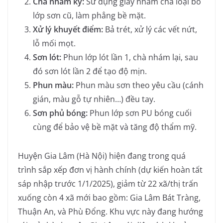
Chà nhám kỹ:
Sử dụng giấy nhám chà loại bỏ
lớp sơn cũ, làm phẳng bề mặt.
Xử lý khuyết điểm:
Bả trét, xử lý các vết nứt,
lỗ mối mọt.
Sơn lót:
Phun lớp lót lần 1, chà nhám lại, sau
đó sơn lót lần 2 để tạo độ mịn.
Phun màu:
Phun màu sơn theo yêu cầu (cánh
gián, màu gỗ tự nhiên…) đều tay.
Sơn phủ bóng:
Phun lớp sơn PU bóng cuối
cùng để bảo vệ bề mặt và tăng độ thẩm mỹ.
Huyện Gia Lâm (Hà Nội) hiện đang trong quá
trình sắp xếp đơn vị hành chính (dự kiến hoàn tất
sáp nhập trước 1/1/2025), giảm từ 22 xã/thị trấn
xuống còn 4 xã mới bao gồm: Gia Lâm Bát Tràng,
Thuận An, và Phù Đổng. Khu vực này đang hướng