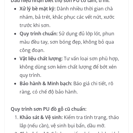
Dấu hiệu nhận biết thợ sơn PU có tâm, tỉ mỉ:
Xử lý bề mặt kỹ:
Dành nhiều thời gian chà
nhám, bả trét, khắc phục các vết nứt, xước
trước khi sơn.
Quy trình chuẩn:
Sử dụng đủ lớp lót, phun
màu đều tay, sơn bóng đẹp, không bỏ qua
công đoạn.
Vật liệu chất lượng:
Tư vấn loại sơn phù hợp,
không dùng sơn kém chất lượng để bớt xén
quy trình.
Bảo hành & Minh bạch:
Báo giá chi tiết, rõ
ràng, có chế độ bảo hành.
Quy trình sơn PU đồ gỗ cũ chuẩn:
Khảo sát & Vệ sinh:
Kiểm tra tình trạng, tháo
lắp (nếu cần), vệ sinh bụi bẩn, dầu mỡ.