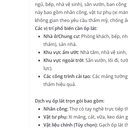
ngủ, bếp, nhà vệ sinh), sân vườn, ban công
này bao gồm nhân công, vật tư phụ (xi măng,
không gian theo yêu cầu thẩm mỹ, chống ẩ
Các vị trí phổ biến cần ốp lát:
Nhà ở/Chung cư:
Phòng khách, bếp, nhà
thấm), sàn nhà.
Khu vực ẩm ướt:
Nhà tắm, nhà vệ sinh, 
Khu vực ngoài trời:
Sân vườn, lối đi, tư
lực).
Các công trình cải tạo:
Các mảng tường, 
thấm hiệu quả.
Dịch vụ ốp lát trọn gói bao gồm:
Nhân công:
Thợ có tay nghề trực tiếp t
Vật tư phụ:
Xi măng, cát, vữa, keo dán 
Vật liệu chính (Tùy chọn):
Gạch ốp lát t