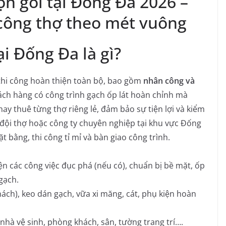
rọn gói tại Đống Đa 2026 –
 công thợ theo mét vuông
ại Đống Đa là gì?
ụ thi công hoàn thiện toàn bộ, bao gồm
nhân công và
hách hàng có công trình gạch ốp lát hoàn chỉnh mà
hay thuê từng thợ riêng lẻ, đảm bảo sự tiện lợi và kiểm
c đội thợ hoặc công ty chuyên nghiệp tại khu vực Đống
 bằng, thi công tỉ mỉ và bàn giao công trình.
n các công việc đục phá (nếu có), chuẩn bị bề mặt, ốp
gạch.
ách), keo dán gạch, vữa xi măng, cát, phụ kiện hoàn
nhà vệ sinh, phòng khách, sân, tường trang trí….