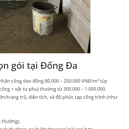
rọn gói tại Đống Đa
á nhân công dao động 80.000 – 250.000 VNĐ/m² tùy
công + vật tư phụ) thường từ 300.000 – 1.000.000
/trang trí), diện tích, và độ phức tạp công trình (như
 thường).