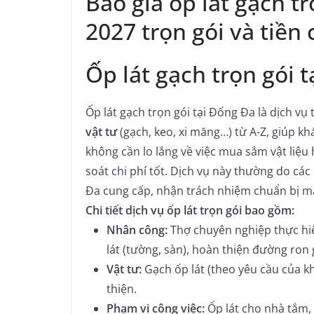
Báo giá ốp lát gạch t
2027 trọn gói và tiền
Ốp lát gạch trọn gói t
Ốp lát gạch trọn gói tại Đống Đa là dịch v
vật tư
(gạch, keo, xi măng…) từ A-Z, giúp k
không cần lo lắng về việc mua sắm vật liệu 
soát chi phí tốt. Dịch vụ này thường do cá
Đa cung cấp, nhận trách nhiệm chuẩn bị mặt
Chi tiết dịch vụ ốp lát trọn gói bao gồm:
Nhân công:
Thợ chuyên nghiệp thực hiệ
lát (tường, sàn), hoàn thiện đường ron 
Vật tư:
Gạch ốp lát (theo yêu cầu của kh
thiện.
Phạm vi công việc:
Ốp lát cho nhà tắm, 