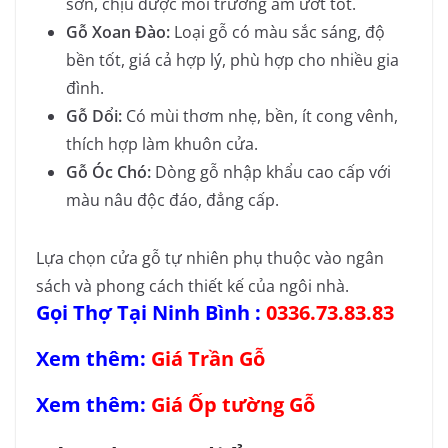
sơn, chịu được môi trường ẩm ướt tốt.
Gỗ Xoan Đào
:
Loại gỗ có màu sắc sáng, độ
bền tốt, giá cả hợp lý, phù hợp cho nhiều gia
đình.
Gỗ Dổi
:
Có mùi thơm nhẹ, bền, ít cong vênh,
thích hợp làm khuôn cửa.
Gỗ Óc Chó
:
Dòng gỗ nhập khẩu cao cấp với
màu nâu độc đáo, đẳng cấp.
Lựa chọn cửa gỗ tự nhiên phụ thuộc vào ngân
sách và phong cách thiết kế của ngôi nhà.
Gọi Thợ Tại Ninh Bình :
0336.73.83.83
Xem thêm:
Giá Trần Gỗ
Xem thêm:
Giá Ốp tường Gỗ