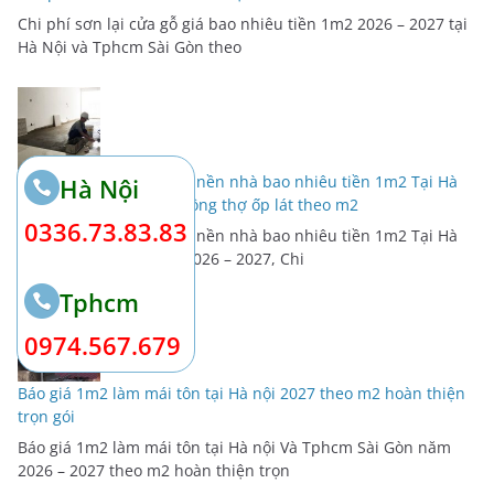
Chi phí sơn lại cửa gỗ giá bao nhiêu tiền 1m2 2026 – 2027 tại
Hà Nội và Tphcm Sài Gòn theo
Giá Nhân Công lát gạch nền nhà bao nhiêu tiền 1m2 Tại Hà
Hà Nội
Nội 2027, Chi phí tiền công thợ ốp lát theo m2
0336.73.83.83
Giá Nhân Công lát gạch nền nhà bao nhiêu tiền 1m2 Tại Hà
Nội và Tphcm Sài Gòn 2026 – 2027, Chi
Tphcm
0974.567.679
Báo giá 1m2 làm mái tôn tại Hà nội 2027 theo m2 hoàn thiện
trọn gói
Báo giá 1m2 làm mái tôn tại Hà nội Và Tphcm Sài Gòn năm
2026 – 2027 theo m2 hoàn thiện trọn