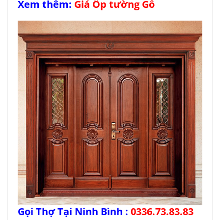
Xem thêm:
Giá Ốp tường Gỗ
Gọi Thợ Tại Ninh Bình :
0336.73.83.83