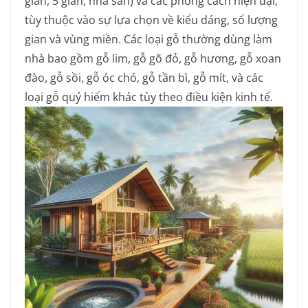
gian, 5 gian, nhà sàn) và các phong cách hiện đại,
tùy thuộc vào sự lựa chọn về kiểu dáng, số lượng
gian và vùng miền.
Các loại gỗ thường dùng làm
nhà bao gồm gỗ lim, gỗ gõ đỏ, gỗ hương, gỗ xoan
đào, gỗ sồi, gỗ óc chó, gỗ tần bì, gỗ mít, và các
loại gỗ quý hiếm khác tùy theo điều kiện kinh tế.