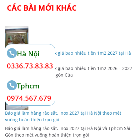
CÁC BÀI MỚI KHÁC
Hà Nội
Chi phí làm cửa sắt, inox giá bao nhiêu tiền 1m2 2027 tại Hà
Nội và Tphcm sài gòn
0336.73.83.83
Chi phí làm cửa sắt, inox giá bao nhiêu tiền 1m2 2026 – 2027
tại Hà Nội và Tphcm sài gòn Cửa
Tphcm
0974.567.679
Báo giá làm hàng rào sắt, inox 2027 tại Hà Nội theo mét
vuông hoàn thiện trọn gói
Báo giá làm hàng rào sắt, inox 2027 tại Hà Nội và Tphcm Sài
Gòn theo mét vuông hoàn thiện trọn gói