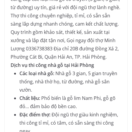
từ đường) uy tín, giá rẻ với đội ngũ thợ lành nghề.
Thợ thi công chuyên nghiệp, tỉ mỉ, có sẵn sẵn
sàng lắp dựng nhanh chóng, cam kết chất lượng.
Quy trình gồm khảo sát, thiết kế, sản xuất tại
xưởng và lắp đặt tận nơi, Gọi ngay đội thợ Minh
Lượng 0336738383 Địa chỉ 20B đường Đồng Xá 2,
Phường Cát Bi, Quận Hải An, TP. Hải Phòng.
Dịch vụ thi công nhà gỗ tại Hải Phòng
Các loại nhà gỗ:
Nhà gỗ 3 gian, 5 gian truyền
thống, nhà thờ họ, từ đường, nhà gỗ sân
vườn.
Chất liệu:
Phổ biến là gỗ lim Nam Phi, gỗ gõ
đỏ… đảm bảo độ bền cao.
Đặc điểm thợ:
Đội ngũ thợ giàu kinh nghiệm,
thi công tỉ mỉ, có tâm, có sẵn sàng thi công
ngay.