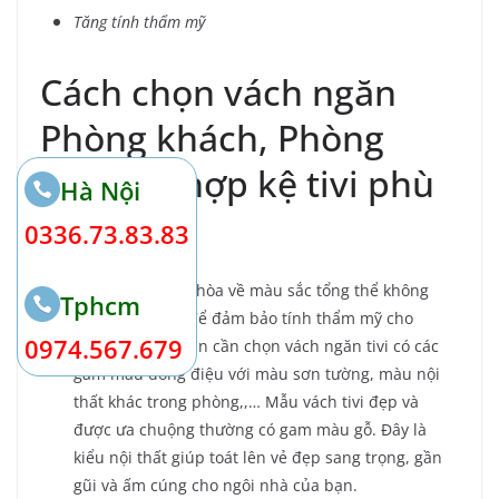
Tăng tính thẩm mỹ
Cách chọn vách ngăn
Phòng khách, Phòng
Ngủ kết hợp kệ tivi phù
Hà Nội
hợp
0336.73.83.83
Màu sắc
: Sự hài hòa về màu sắc tổng thể không
Tphcm
gian là tiêu chí để đảm bảo tính thẩm mỹ cho
0974.567.679
phòng khách. Bạn cần chọn vách ngăn tivi có các
gam màu đồng điệu với màu sơn tường, màu nội
thất khác trong phòng,,… Mẫu vách tivi đẹp và
được ưa chuộng thường có gam màu gỗ. Đây là
kiểu nội thất giúp toát lên vẻ đẹp sang trọng, gần
gũi và ấm cúng cho ngôi nhà của bạn.