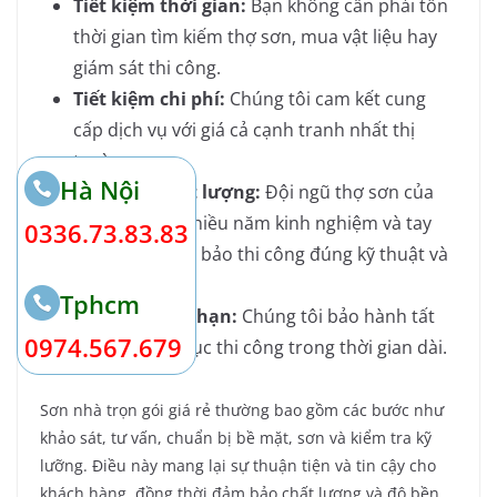
Tiết kiệm thời gian:
Bạn không cần phải tốn
thời gian tìm kiếm thợ sơn, mua vật liệu hay
giám sát thi công.
Tiết kiệm chi phí:
Chúng tôi cam kết cung
cấp dịch vụ với giá cả cạnh tranh nhất thị
trường.
Hà Nội
Đảm bảo chất lượng:
Đội ngũ thợ sơn của
chúng tôi có nhiều năm kinh nghiệm và tay
0336.73.83.83
nghề cao, đảm bảo thi công đúng kỹ thuật và
chất lượng.
Tphcm
Bảo hành dài hạn:
Chúng tôi bảo hành tất
0974.567.679
cả các hạng mục thi công trong thời gian dài.
Sơn nhà trọn gói giá rẻ thường bao gồm các bước như
khảo sát, tư vấn, chuẩn bị bề mặt, sơn và kiểm tra kỹ
lưỡng. Điều này mang lại sự thuận tiện và tin cậy cho
khách hàng, đồng thời đảm bảo chất lượng và độ bền