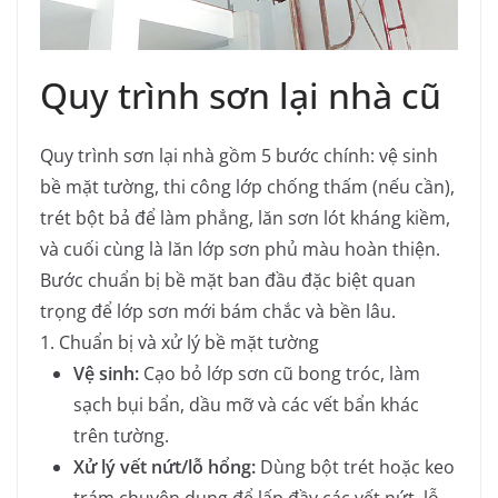
Quy trình sơn lại nhà cũ
Quy trình sơn lại nhà gồm 5 bước chính: vệ sinh
bề mặt tường, thi công lớp chống thấm (nếu cần),
trét bột bả để làm phẳng, lăn sơn lót kháng kiềm,
và cuối cùng là lăn lớp sơn phủ màu hoàn thiện.
Bước chuẩn bị bề mặt ban đầu đặc biệt quan
trọng để lớp sơn mới bám chắc và bền lâu.
1. Chuẩn bị và xử lý bề mặt tường
Vệ sinh:
Cạo bỏ lớp sơn cũ bong tróc, làm
sạch bụi bẩn, dầu mỡ và các vết bẩn khác
trên tường.
Xử lý vết nứt/lỗ hổng:
Dùng bột trét hoặc keo
trám chuyên dụng để lấp đầy các vết nứt, lỗ