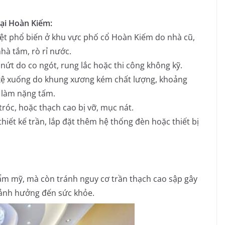
tại Hoàn Kiếm:
ệt phổ biến ở khu vực phố cổ Hoàn Kiếm do nhà cũ,
nhà tắm, rò rỉ nước.
nứt do co ngót, rung lắc hoặc thi công không kỹ.
xệ xuống do khung xương kém chất lượng, khoảng
 làm nặng tấm.
róc, hoặc thạch cao bị vỡ, mục nát.
thiết kế trần, lắp đặt thêm hệ thống đèn hoặc thiết bị
ẩm mỹ, mà còn tránh nguy cơ trần thạch cao sập gây
ảnh hưởng đến sức khỏe.