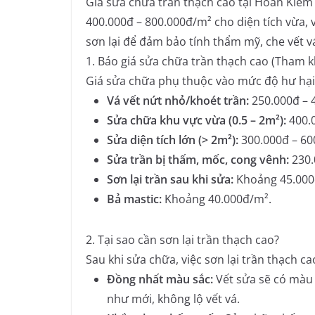
Giá sửa chữa trần thạch cao tại Hoàn Kiếm
400.000đ – 800.000đ/m² cho diện tích vừa, 
sơn lại để đảm bảo tính thẩm mỹ, che vết 
1. Báo giá sửa chữa trần thạch cao (Tham k
Giá sửa chữa phụ thuộc vào mức độ hư hại 
Vá vết nứt nhỏ/khoét trần:
250.000đ – 
Sửa chữa khu vực vừa (0.5 – 2m²):
400.0
Sửa diện tích lớn (> 2m²):
300.000đ – 60
Sửa trần bị thấm, mốc, cong vênh:
230.
Sơn lại trần sau khi sửa:
Khoảng 45.000đ 
Bả mastic:
Khoảng 40.000đ/m².
2. Tại sao cần sơn lại trần thạch cao?
Sau khi sửa chữa, việc sơn lại trần thạch c
Đồng nhất màu sắc:
Vết sửa sẽ có màu k
như mới, không lộ vết vá.