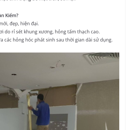
oàn Kiếm?
ới, đẹp, hiện đại.
ơi do rỉ sét khung xương, hỏng tấm thạch cao.
 các hỏng hóc phát sinh sau thời gian dài sử dụng.