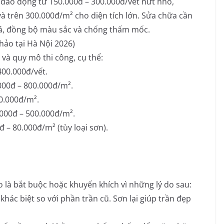
 dao động từ 150.000đ – 300.000đ/vết nứt nhỏ,
và trên 300.000đ/m² cho diện tích lớn. Sửa chữa cần
vá, đồng bộ màu sắc và chống thấm mốc.
hảo tại Hà Nội 2026)
và quy mô thi công, cụ thể:
400.000đ/vết.
00đ – 800.000đ/m².
0.000đ/m².
000đ – 500.000đ/m².
– 80.000đ/m² (tùy loại sơn).
ao là bắt buộc hoặc khuyến khích vì những lý do sau:
hác biệt so với phần trần cũ. Sơn lại giúp trần đẹp