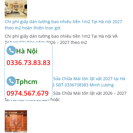
Chi phí giấy dán tường bao nhiêu tiền 1m2 Tại Hà nội 2027
theo m2 hoàn thiện trọn gói
Chi phí giấy dán tường bao nhiêu tiền 1m2 Tại Hà nội VÀ
Tphcm Sài Gòn năm 2026 – 2027 theo m2
Hà Nội
0336.73.83.83
Báo giá Thuê thợ hàn xì Sửa Chữa Mái tôn lặt vặt 2027 tại Hà
Tphcm
Nội Theo số Lần hoặc m2 SĐT 0336738383 Minh Lượng
0974.567.679
Báo giá Thuê thợ hàn xì Sửa Chữa Mái tôn lặt vặt 2026 – 2027
tại Hà Nội Theo số Lần hoặc