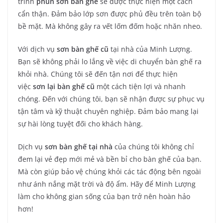
trình
phun sơn bàn ghế
sẽ được thực hiện một cách
cẩn thận. Đảm bảo lớp sơn được phủ đều trên toàn bộ
bề mặt. Mà không gây ra vết lốm đốm hoặc nhăn nheo.
Với dịch vụ
sơn bàn ghế cũ
tại nhà của Minh Lượng.
Bạn sẽ không phải lo lắng về việc di chuyển bàn ghế ra
khỏi nhà. Chúng tôi sẽ đến tận nơi để thực hiện
việc
sơn lại bàn ghế
cũ
một cách tiện lợi và nhanh
chóng. Đến với chúng tôi, bạn sẽ nhận được sự phục vụ
tận tâm và kỹ thuật chuyên nghiệp. Đảm bảo mang lại
sự hài lòng tuyệt đối cho khách hàng.
Dịch vụ
sơn bàn ghế tại nhà
của chúng tôi không chỉ
đem lại vẻ đẹp mới mẻ và bền bỉ cho bàn ghế của bạn.
Mà còn giúp bảo vệ chúng khỏi các tác động bên ngoài
như ánh nắng mặt trời và độ ẩm. Hãy để Minh Lượng
làm cho không gian sống của bạn trở nên hoàn hảo
hơn!