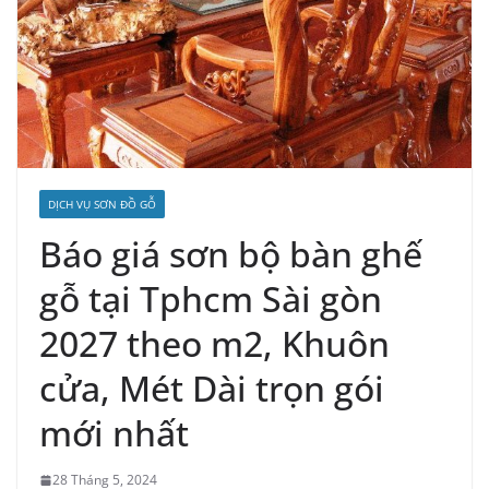
DỊCH VỤ SƠN ĐỒ GỖ
Báo giá sơn bộ bàn ghế
gỗ tại Tphcm Sài gòn
2027 theo m2, Khuôn
cửa, Mét Dài trọn gói
mới nhất
28 Tháng 5, 2024