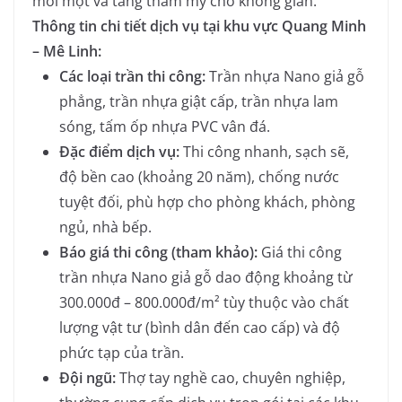
mối mọt và tăng thẩm mỹ cho không gian.
Thông tin chi tiết dịch vụ tại khu vực Quang Minh
– Mê Linh:
Các loại trần thi công:
Trần nhựa Nano giả gỗ
phẳng, trần nhựa giật cấp, trần nhựa lam
sóng, tấm ốp nhựa PVC vân đá.
Đặc điểm dịch vụ:
Thi công nhanh, sạch sẽ,
độ bền cao (khoảng 20 năm), chống nước
tuyệt đối, phù hợp cho phòng khách, phòng
ngủ, nhà bếp.
Báo giá thi công (tham khảo):
Giá thi công
trần nhựa Nano giả gỗ dao động khoảng từ
300.000đ – 800.000đ/m² tùy thuộc vào chất
lượng vật tư (bình dân đến cao cấp) và độ
phức tạp của trần.
Đội ngũ:
Thợ tay nghề cao, chuyên nghiệp,