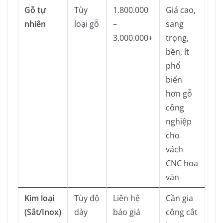
Gỗ tự
Tùy
1.800.000
Giá cao,
nhiên
loại gỗ
–
sang
3.000.000+
trọng,
bền, ít
phổ
biến
hơn gỗ
công
nghiệp
cho
vách
CNC hoa
văn
Kim loại
Tùy độ
Liên hệ
Cần gia
(Sắt/Inox)
dày
báo giá
công cắt