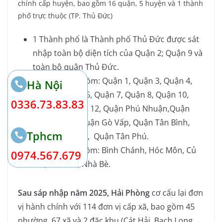
chính cấp huyện, bao gồm 16 quận, 5 huyện và 1 thành
phố trực thuộc (TP. Thủ Đức)
1 Thành phố là Thành phố Thủ Đức được sát
nhập toàn bộ diện tích của Quận 2; Quận 9 và
toàn bộ quận Thủ Đức.
16 quận bao gồm: Quận 1, Quận 3, Quận 4,
Hà Nội
Quận 5, Quận 6, Quận 7, Quận 8, Quận 10,
0336.73.83.83
Quận 11, Quận 12, Quận Phú Nhuận,Quận
Bình Thạnh, Quận Gò Vấp, Quận Tân Bình,
Tphcm
Quận Bình Tân, Quận Tân Phú.
5 huyện bao gồm: Bình Chánh, Hóc Môn, Củ
0974.567.679
Chi, Cần Giờ, Nhà Bè.
Sau sáp nhập năm 2025, Hải Phòng
cơ cấu lại đơn
vị hành chính với 114 đơn vị cấp xã, bao gồm 45
phường, 67 xã và 2 đặc khu (Cát Hải, Bạch Long