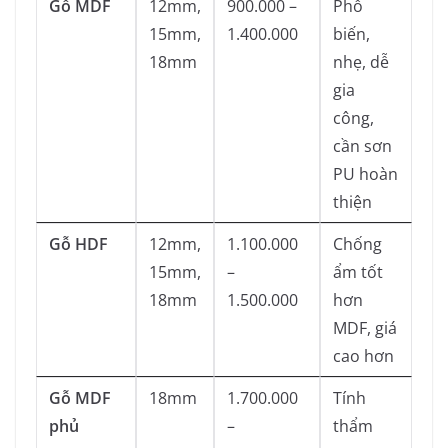
Gỗ MDF
12mm,
900.000 –
Phổ
15mm,
1.400.000
biến,
18mm
nhẹ, dễ
gia
công,
cần sơn
PU hoàn
thiện
Gỗ HDF
12mm,
1.100.000
Chống
15mm,
–
ẩm tốt
18mm
1.500.000
hơn
MDF, giá
cao hơn
Gỗ MDF
18mm
1.700.000
Tính
phủ
–
thẩm