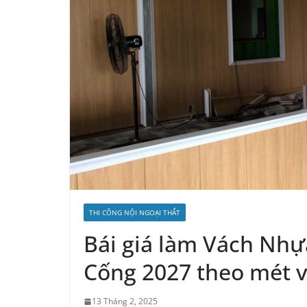
THI CÔNG NỘI NGOẠI THẤT
Bái giá làm Vách Nhự
Cống 2027 theo mét v
13 Tháng 2, 2025