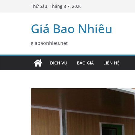
Skip
Thứ Sáu, Tháng 8 7, 2026
to
content
Giá Bao Nhiêu
giabaonhieu.net
DỊCH VỤ
BÁO GIÁ
LIÊN HỆ