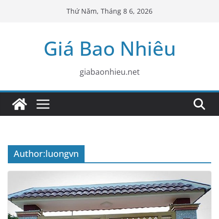
Skip
Thứ Năm, Tháng 8 6, 2026
to
content
Giá Bao Nhiêu
giabaonhieu.net
Author:
luongvn