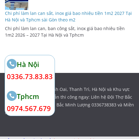
Chi phí làm lan can sắt, inox giá bao nhiêu tiền 1m2 2027 Tại
Hà Nội và Tphcm sài Gòn theo m2
Chi phí làm lan can, ban công sắt, inox giá bao nhiêu tiền
1m2 2026 – 2027 Tại Hà Nội và Tphcm
Hà Nội
0336.73.83.83
Địa chỉ: Ngõ 11, Tả Thanh Oai, Thanh Trì, Hà Nội và Khu vực
Tphcm
Tphcm Sài Gòn thợ có sẵn thi công ngay: Liên hệ Đội Thợ Bắc
_ Nam Của đội thợ Miền Bắc Minh Lượng 0336738383 và Miền
0974.567.679
Nam 0974567679