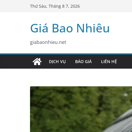
Skip
Thứ Sáu, Tháng 8 7, 2026
to
content
Giá Bao Nhiêu
giabaonhieu.net
DỊCH VỤ
BÁO GIÁ
LIÊN HỆ