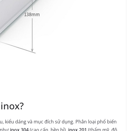
inox?
u, kiểu dáng và mục đích sử dụng. Phân loại phổ biến
x như
inox 304
(cao cấp, bền bỉ),
inox 201
(thẩm mỹ, độ