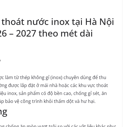
thoát nước inox tại Hà Nội
6 – 2027 theo mét dài
?
c làm từ thép không gỉ (inox) chuyên dùng để thu
ng được lắp đặt ở mái nhà hoặc các khu vực thoát
iệu inox, sản phẩm có độ bền cao, chống gỉ sét, ăn
úp bảo vệ công trình khỏi thấm dột và hư hại.
ng
ng chống ăn mòn vượt trội so với các vật liệu khác như