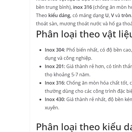
bền trung bình),
inox 316
(chống ăn mòn hó
Theo
kiểu dáng
, có máng dạng
U
,
V
và
tròn
thoát sàn, mương thoát nước và hố ga thoá
Phân loại theo vật liệ
Inox 304:
Phổ biến nhất, có độ bền cao,
dụng và công nghiệp.
Inox 201:
Giá thành rẻ hơn, có tính th
thọ khoảng 5-7 năm.
Inox 316:
Chống ăn mòn hóa chất tốt, ch
thường dùng cho các công trình đặc biệ
Inox 430:
Giá thành rẻ nhất, độ bền ké
xuyên.
Phân loại theo kiểu 