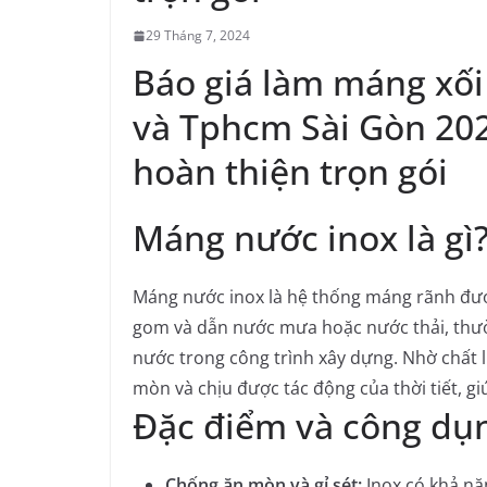
29 Tháng 7, 2024
Báo giá làm máng xối 
và Tphcm Sài Gòn 202
hoàn thiện trọn gói
Máng nước inox là gì
Máng nước inox là hệ thống máng rãnh đượ
gom và dẫn nước mưa hoặc nước thải, thườ
nước trong công trình xây dựng. Nhờ chất l
mòn và chịu được tác động của thời tiết, gi
Đặc điểm và công dụ
Chống ăn mòn và gỉ sét:
Inox có khả nă